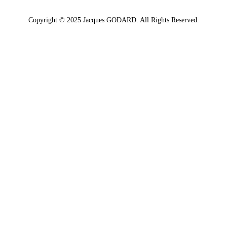
Copyright © 2025 Jacques GODARD. All Rights Reserved.
Choix utilisateur pour les Cookies
Nous utilisons des cookies afin de vous proposer les meilleurs services
possibles. Si vous déclinez l'utilisation de ces cookies, le site web pourrait ne
pas fonctionner correctement.
Tout accepter